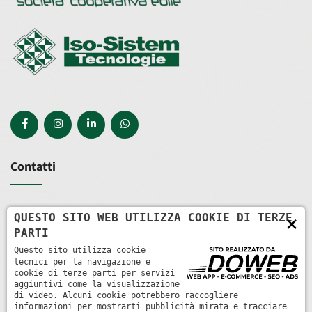
Contatti
Via Roma, 100 - 37060 Castel D'Azzano VR
QUESTO SITO WEB UTILIZZA COOKIE DI TERZE
×
PARTI
+39 045 852 0374
Questo sito utilizza cookie
tecnici per la navigazione e
cookie di terze parti per servizi
info@ve-cos.it
aggiuntivi come la visualizzazione
di video. Alcuni cookie potrebbero raccogliere
informazioni per mostrarti pubblicità mirata e tracciare