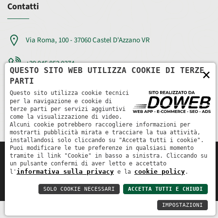
Contatti
Via Roma, 100 - 37060 Castel D'Azzano VR
+39 045 852 0374
QUESTO SITO WEB UTILIZZA COOKIE DI TERZE
×
PARTI
info@ve-cos.it
Questo sito utilizza cookie tecnici
per la navigazione e cookie di
preventivi@ve-cos.it
terze parti per servizi aggiuntivi
come la visualizzazione di video.
Alcuni cookie potrebbero raccogliere informazioni per
mostrarti pubblicità mirata e tracciare la tua attività,
installandosi solo cliccando su "Accetta tutti i cookie".
Puoi modificare le tue preferenze in qualsiasi momento
Ve.cos. societa' cooperativa edile
|
P. IVA: 03871050237
|
REA:
tramite il link "Cookie" in basso a sinistra. Cliccando su
un pulsante confermi di aver letto e accettato
VR372396
informativa sulla privacy
cookie policy
l'
e la
.
Informativa sulla privacy
Cookie policy
SOLO COOKIE NECESSARI
ACCETTA TUTTI E CHIUDI
IMPOSTAZIONI