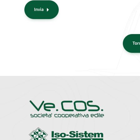
Invia
Torn