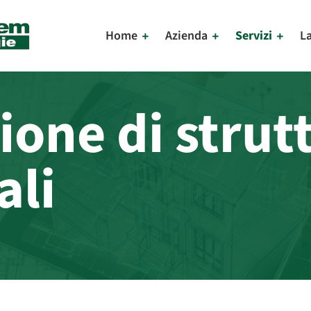
Home
Azienda
Servizi
L
ione di strut
ali