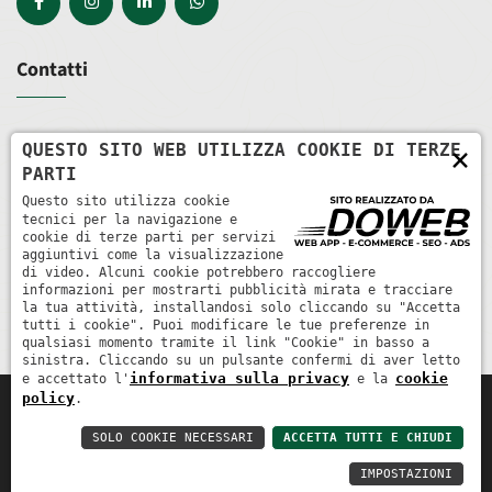
Contatti
Via Roma, 100 - 37060 Castel D'Azzano VR
QUESTO SITO WEB UTILIZZA COOKIE DI TERZE
×
PARTI
+39 045 852 0374
Questo sito utilizza cookie
tecnici per la navigazione e
cookie di terze parti per servizi
info@ve-cos.it
aggiuntivi come la visualizzazione
di video. Alcuni cookie potrebbero raccogliere
informazioni per mostrarti pubblicità mirata e tracciare
preventivi@ve-cos.it
la tua attività, installandosi solo cliccando su "Accetta
tutti i cookie". Puoi modificare le tue preferenze in
qualsiasi momento tramite il link "Cookie" in basso a
sinistra. Cliccando su un pulsante confermi di aver letto
informativa sulla privacy
cookie
e accettato l'
e la
policy
.
Ve.cos. societa' cooperativa edile
|
P. IVA: 03871050237
|
REA:
VR372396
SOLO COOKIE NECESSARI
ACCETTA TUTTI E CHIUDI
Informativa sulla privacy
Cookie policy
IMPOSTAZIONI